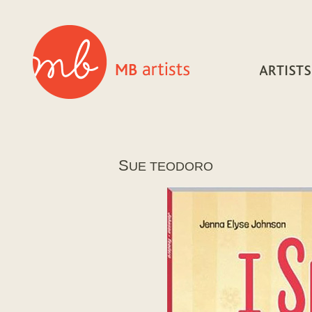
S
UE TEODORO