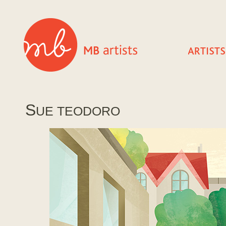
S
UE TEODORO