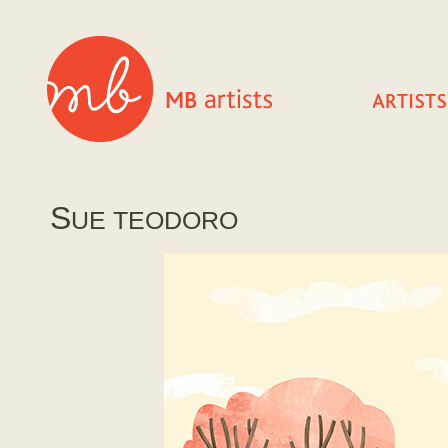
S
UE TEODORO