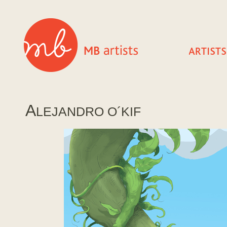
A
LEJANDRO O´KIF